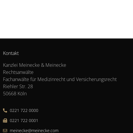
Kontakt
Kanzlei Meinecke & Meinecke
Rechtsanwälte
Fachanwälte für Medizinrecht und Versicherungsrecht
Riehler Str. 28
50668 Köln
0221 722 0000
0221 722 0001
meinecke@meinecke.com