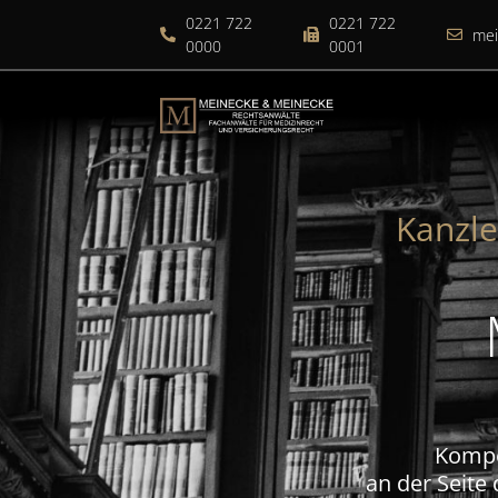
0221 722
0221 722
me
0000
0001
Kanzl
Kompe
an der Seite