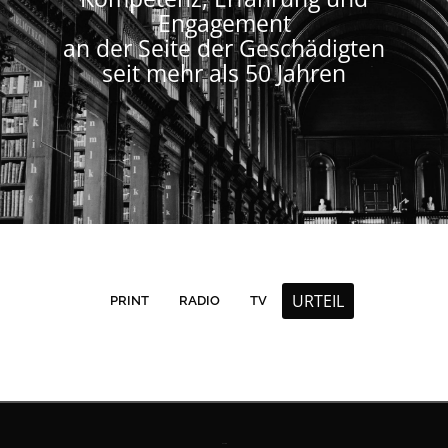
Engagement
an der Seite der Geschädigten
seit mehr als 50 Jahren
URTEIL
PRINT
RADIO
TV
Kontakt