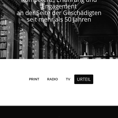
Engagement
an der Seite der Geschädigten
seit mehr als 50 Jahren
URTEIL
PRINT
RADIO
TV
Kontakt