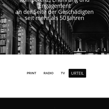
Engagement
an der Seite der Geschädigten
seit mehr als 50 Jahren
URTEIL
PRINT
RADIO
TV
Kontakt