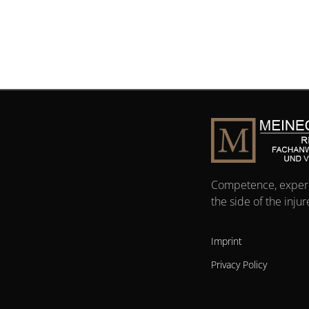
Competence, exper
the side of the inju
Imprint
Privacy Policy