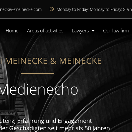
inecke@meinecke.com
Monday to Friday: Monday to Friday: 8 a.m
Home
Areas of activities
Lawyers
Our law firm
ei MEINECKE & MEINECKE​
Medienecho
tenz, Erfahrung und Engagement
 der Geschädigten seit mehr als 50 Jahren