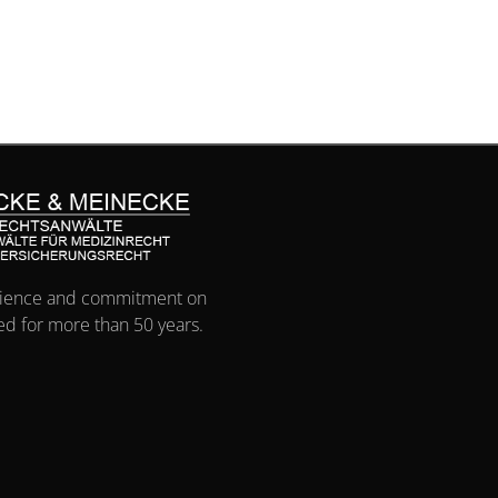
ience and commitment on
red for more than 50 years.