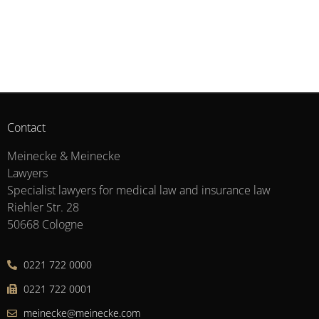
Contact
Meinecke & Meinecke
Lawyers
Specialist lawyers for medical law and insurance law
Riehler Str. 28
50668 Cologne
0221 722 0000
0221 722 0001
meinecke@meinecke.com