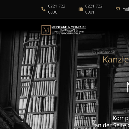
0221 722
0221 722
me
0000
0001
Kanzl
Kompe
an der Seite