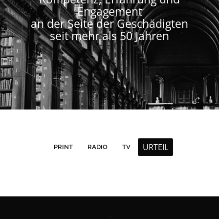
Engagement
an der Seite der Geschädigten
seit mehr als 50 Jahren
URTEIL
PRINT
RADIO
TV
Contact