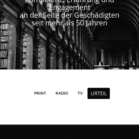
Engagement
an der Seite der Geschädigten
seit mehr als 50 Jahren
URTEIL
PRINT
RADIO
TV
Contact