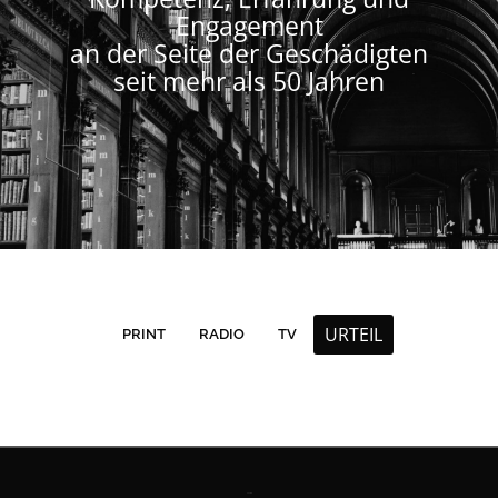
Engagement
an der Seite der Geschädigten
seit mehr als 50 Jahren
URTEIL
PRINT
RADIO
TV
Contact